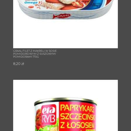
GRAAL FILET Z MAKRELI W SOSIE
POMIDOROWYM Z SUSZONYMI
POMIDORAMI 170G
8,20
zł