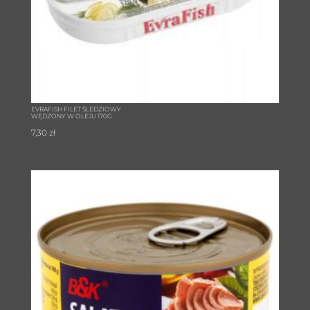
EVRAFISH FILET ŚLEDZIOWY
WĘDZONY W OLEJU 170G
7,30
zł