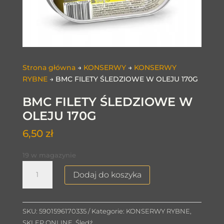
Strona główna
→
KONSERWY
→
KONSERWY
RYBNE
→ BMC FILETY ŚLEDZIOWE W OLEJU 170G
BMC FILETY ŚLEDZIOWE W
OLEJU 170G
6,50
zł
19 w magazynie
ilość
Dodaj do koszyka
BMC
FILETY
ŚLEDZIOWE
SKU:
5901596170335
Kategorie:
KONSERWY RYBNE
,
W
SKLEP ONLINE
,
Śledź
OLEJU