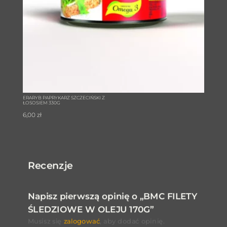
ERARYB PAPRYKARZ SZCZECIŃSKI Z
ŁOSOSIEM 330G
6,00
zł
Recenzje
Napisz pierwszą opinię o „BMC FILETY
ŚLEDZIOWE W OLEJU 170G”
Musisz się
zalogować
, aby dodać opinię.