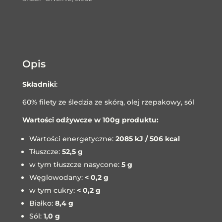
170G
Opis
Składniki
:
60% filety ze śledzia ze skórą, olej rzepakowy, sól
Wartości odżywcze w 100g produktu:
Wartości energetyczne:
2085 kJ / 506 kcal
Tłuszcze:
52,5 g
w tym tłuszcze nasycone:
5 g
Węglowodany:
< 0,2 g
w tym cukry:
< 0,2 g
Białko:
8,4 g
Sól:
1,0 g