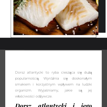
Dorsz atlantycki to ryba ciesząca się dużą
popularnością. Wyróżnia się doskonałym
smakiem i korzystnym wpływem na ludzki
organizm. Wyjaśniamy, jakie są jej
właściwości odżywcze.
Dorsz atlantycki i jego