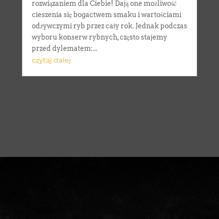
rozwiązaniem dla Ciebie! Dają one możliwość
cieszenia się bogactwem smaku i wartościami
odżywczymi ryb przez cały rok. Jednak podczas
wyboru konserw rybnych, często stajemy
przed dylematem:...
czytaj dalej