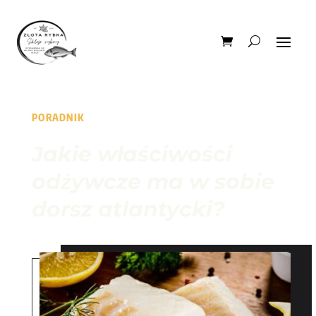
PORADNIK
Jakie właściwości
odżywcze ma w sobie
dorsz atlantycki?