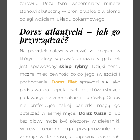
zdrowiu. Poza tym wspomniany minerał
stanowi skuteczną w broń z walce z wieloma
dolegliwościami układu pokarmowego.
Dorsz atlantycki – jak go
przyrządzać?
Na początek należy zaznaczyć, że miejsce, w
którym należy kupować omawiany gatunek
jest sprawdzony
sklep rybny
. Dzięki temu
można mieć pewność co do jego świeżości i
pochodzenia.
Dorsz filet
sprawdzi się jako
podstawa do popularnych kotletów rybnych
podawanych z ziemniakami i surówką. Osoby
nie preferujące takiej panierki mogą go
obtaczać w samej mące.
Dorsz tusza
z lub
bez głowy może być pieczony w piekarniki.
Wbrew pozorom jego przygotowanie nie
zajmuje wiele czasu, a zapewnia doskonałe