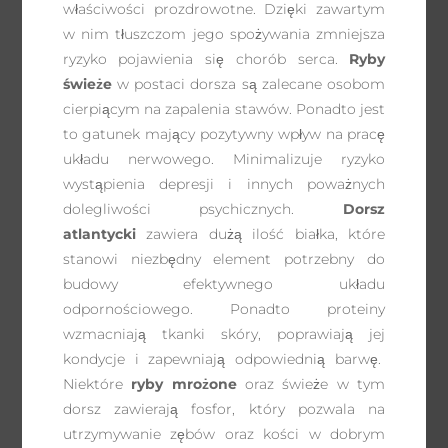
właściwości prozdrowotne. Dzięki zawartym
w nim tłuszczom jego spożywania zmniejsza
ryzyko pojawienia się chorób serca.
Ryby
świeże
w postaci dorsza są zalecane osobom
cierpiącym na zapalenia stawów. Ponadto jest
to gatunek mający pozytywny wpływ na pracę
układu nerwowego. Minimalizuje ryzyko
wystąpienia depresji i innych poważnych
dolegliwości psychicznych.
Dorsz
atlantycki
zawiera dużą ilość białka, które
stanowi niezbędny element potrzebny do
budowy efektywnego układu
odpornościowego. Ponadto proteiny
wzmacniają tkanki skóry, poprawiają jej
kondycje i zapewniają odpowiednią barwę.
Niektóre
ryby mrożone
oraz świeże w tym
dorsz zawierają fosfor, który pozwala na
utrzymywanie zębów oraz kości w dobrym