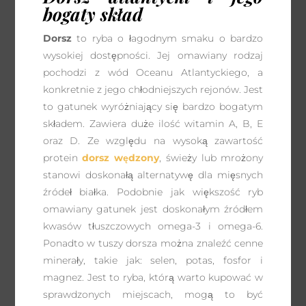
bogaty skład
Dorsz
to ryba o łagodnym smaku o bardzo
wysokiej dostępności. Jej omawiany rodzaj
pochodzi z wód Oceanu Atlantyckiego, a
konkretnie z jego chłodniejszych rejonów. Jest
to gatunek wyróżniający się bardzo bogatym
składem. Zawiera duże ilość witamin A, B, E
oraz D. Ze względu na wysoką zawartość
protein
dorsz wędzony
, świeży lub mrożony
stanowi doskonałą alternatywę dla mięsnych
źródeł białka. Podobnie jak większość ryb
omawiany gatunek jest doskonałym źródłem
kwasów tłuszczowych omega-3 i omega-6.
Ponadto w tuszy dorsza można znaleźć cenne
minerały, takie jak: selen, potas, fosfor i
magnez. Jest to ryba, którą warto kupować w
sprawdzonych miejscach, mogą to być