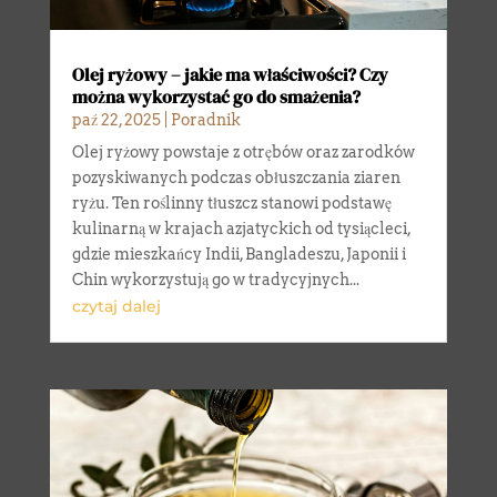
Olej ryżowy – jakie ma właściwości? Czy
można wykorzystać go do smażenia?
paź 22, 2025
|
Poradnik
Olej ryżowy powstaje z otrębów oraz zarodków
pozyskiwanych podczas obłuszczania ziaren
ryżu. Ten roślinny tłuszcz stanowi podstawę
kulinarną w krajach azjatyckich od tysiącleci,
gdzie mieszkańcy Indii, Bangladeszu, Japonii i
Chin wykorzystują go w tradycyjnych...
czytaj dalej